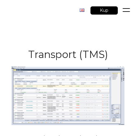
Kup
Przejdź
do
treści
Transport (TMS)