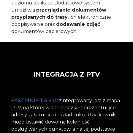
poziomu aplikacji.
Dodatkowo system
umożliwia
przeglądanie dokumentów
przypisanych
do trasy
, ich elektroniczne
podpisywanie oraz
dodawanie zdjęć
dokumentów papierowych.
INTEGRACJA Z PTV
FASTPROFIT
.
5 ERP
zintegrowany jest z mapą
PTV, na której widać pinezki reprezentujące
adresy załadunku i rozładunku. Użytkownik
może ustawić dowolną kolejność
obsługiwanych punktów, a na tej podstawie