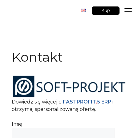
Kup
Przejdź
do
treści
Kontakt
Dowiedz się więcej o
FASTPROFIT
.
5 ERP
i
otrzymaj spersonalizowaną ofertę.
Imię