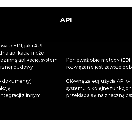
API
ówno EDI, jak i API
jedna aplikacja może
z inną aplikację, system
Ponieważ obie metody (
EDI 
trznej budowy.
rozwiązanie jest zawsze dob
lko dokumenty);
Główną zaletą użycia API w
kcję;
systemu o kolejne funkcjona
integracji z innymi
przekłada się na znaczną os