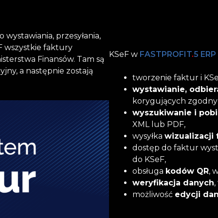
wystawiania, przesyłania,
 wszystkie faktury
KSeF w
FASTPROFIT
.
5 ERP
nisterstwa Finansów. Tam są
jny, a następnie zostają
tworzenie faktur i KS
wystawianie, odbier
korygujących zgodnyc
wyszukiwanie i pobi
XML lub PDF,
wysyłka
wizualizacji 
dostęp do faktur wyst
do KSeF,
obsługa
kodów QR
, 
weryfikacja danych
możliwość
edycji da