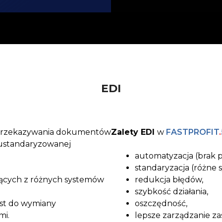
EDI
przekazywania dokumentów
Zalety EDI
w
FASTPROFIT
.
o ustandaryzowanej
automatyzacja (brak
standaryzacja (różne 
ących z różnych systemów
redukcja błędów,
szybkość działania,
est do wymiany
oszczędność,
mi.
lepsze zarządzanie za